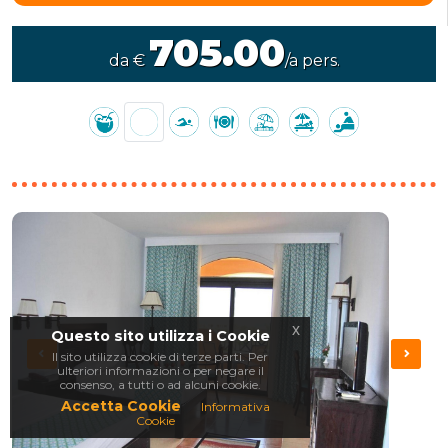
705.00
da €
/a pers.
x
Questo sito utilizza i Cookie
Il sito utilizza cookie di terze parti. Per
ulteriori informazioni o per negare il
consenso, a tutti o ad alcuni cookie.
Accetta Cookie
Informativa
Cookie