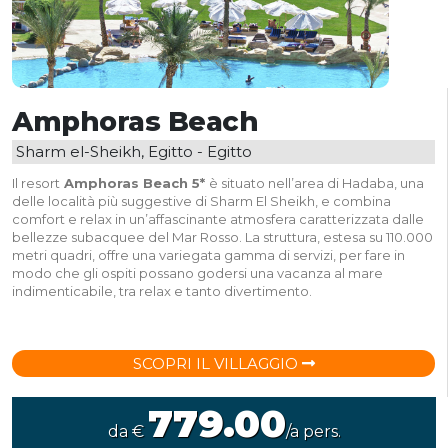
Amphoras Beach
Sharm el-Sheikh, Egitto - Egitto
Il resort
Amphoras Beach 5*
è situato nell’area di Hadaba, una
delle località più suggestive di Sharm El Sheikh, e combina
comfort e relax in un’affascinante atmosfera caratterizzata dalle
bellezze subacquee del Mar Rosso. La struttura, estesa su 110.000
metri quadri, offre una variegata gamma di servizi, per fare in
modo che gli ospiti possano godersi una vacanza al mare
indimenticabile, tra relax e tanto divertimento.
SCOPRI IL VILLAGGIO
779.00
da €
/a pers.