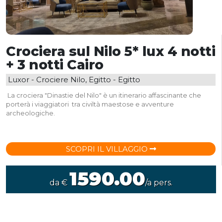
Crociera sul Nilo 5* lux 4 notti
+ 3 notti Cairo
Luxor - Crociere Nilo, Egitto - Egitto
La crociera "Dinastie del Nilo" è un itinerario affascinante che
porterà i viaggiatori tra civiltà maestose e avventure
archeologiche.
SCOPRI IL VILLAGGIO
1590.00
da €
/a pers.