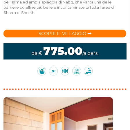
bellissima ed ampia spiaggia di Nabq, che vanta una delle
barriere coralline più belle e incontaminate di tutta l’area di
Sharm el Sheikh.
SCOPRI IL VILLAGGIO
775.00
da €
/a pers.