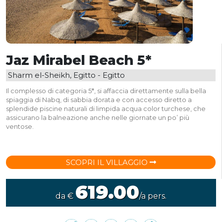
Jaz Mirabel Beach 5*
Sharm el-Sheikh, Egitto - Egitto
Il complesso di categoria 5*, si affaccia direttamente sulla bella
spiaggia di Nabq, di sabbia dorata e con accesso diretto a
splendide piscine naturali di limpida acqua color turchese, che
assicurano la balneazione anche nelle giornate un po’ più
ventose.
SCOPRI IL VILLAGGIO
619.00
da €
/a pers.