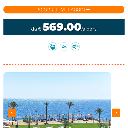
SCOPRI IL VILLAGGIO
569.00
da €
/a pers.