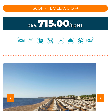
SCOPRI IL VILLAGGIO
715.00
da €
/a pers.