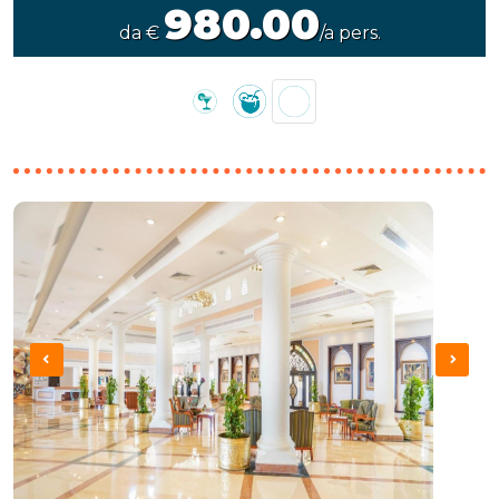
980.00
da €
/a pers.