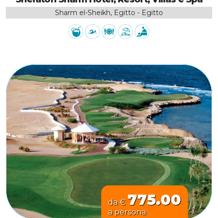
Sharm el-Sheikh, Egitto - Egitto
775.00
da €
a persona