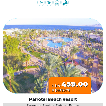
459.00
da €
a persona
Parrotel Beach Resort
Sharm el-Sheikh, Egitto - Egitto