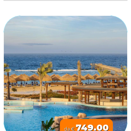
749.00
da €