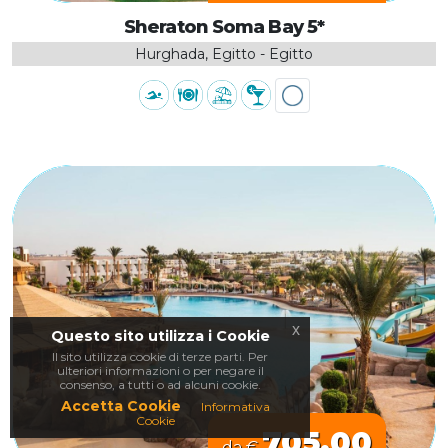
Sheraton Soma Bay 5*
Hurghada, Egitto - Egitto
x
Questo sito utilizza i Cookie
Il sito utilizza cookie di terze parti. Per
ulteriori informazioni o per negare il
consenso, a tutti o ad alcuni cookie.
Accetta Cookie
Informativa
Cookie
705.00
da €