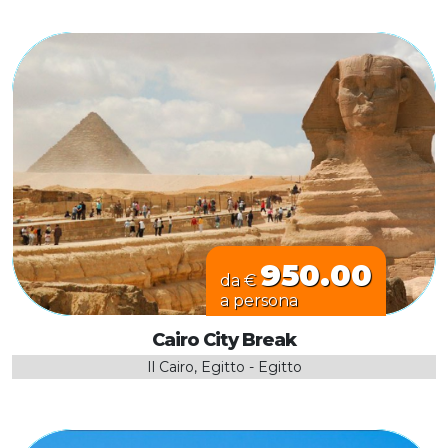
950.00
da €
a persona
Cairo City Break
Il Cairo, Egitto - Egitto