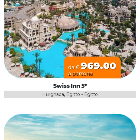
969.00
da €
a persona
Swiss Inn 5*
Hurghada, Egitto - Egitto