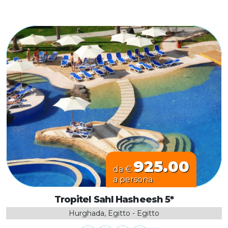
925.00
da €
a persona
Tropitel Sahl Hasheesh 5*
Hurghada, Egitto - Egitto