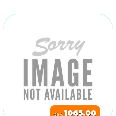
1065.00
da €