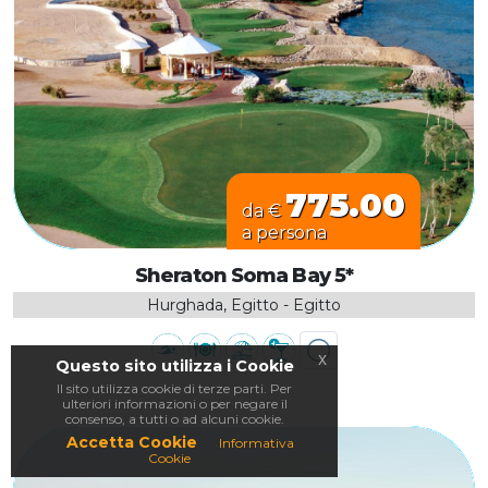
775.00
da €
a persona
Sheraton Soma Bay 5*
Hurghada, Egitto - Egitto
x
Questo sito utilizza i Cookie
Il sito utilizza cookie di terze parti. Per
ulteriori informazioni o per negare il
consenso, a tutti o ad alcuni cookie.
Accetta Cookie
Informativa
Cookie