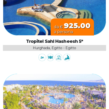
925.00
da €
a persona
Tropitel Sahl Hasheesh 5*
Hurghada, Egitto - Egitto