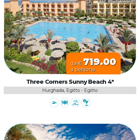
719.00
da €
a persona
Three Corners Sunny Beach 4*
Hurghada, Egitto - Egitto