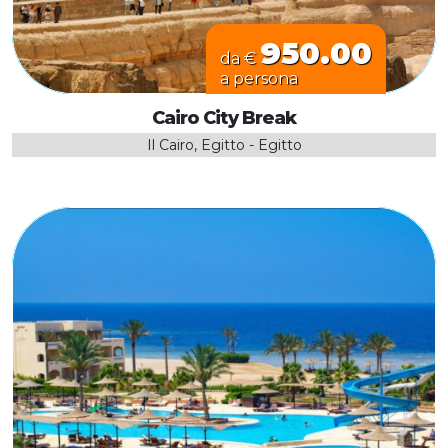
950.00
da €
a persona
Cairo City Break
Il Cairo, Egitto - Egitto