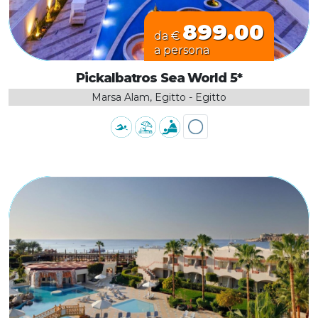
899.00
da €
a persona
Pickalbatros Sea World 5*
Marsa Alam, Egitto - Egitto