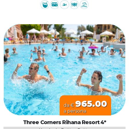
965.00
da €
a persona
Three Corners Rihana Resort 4*