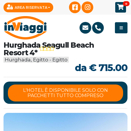
0
AREA RISERVATA
Hurghada Seagull Beach
Resort 4*
Hurghada, Egitto - Egitto
da € 715.00
L'HOTEL È DISPONIBILE SOLO CON
PACCHETTI TUTTO COMPRESO