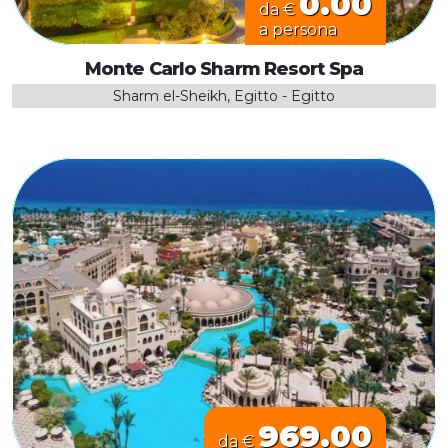
0.00
da €
a persona
Monte Carlo Sharm Resort Spa
Sharm el-Sheikh, Egitto - Egitto
969.00
da €