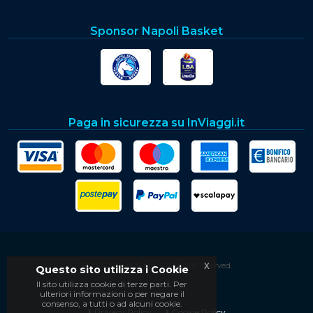
Sponsor Napoli Basket
Paga in sicurezza su InViaggi.it
x
© 2026
Soset S.p.a.
- All rights reserved.
Questo sito utilizza i Cookie
Il sito utilizza cookie di terze parti. Per
ulteriori informazioni o per negare il
consenso, a tutti o ad alcuni cookie.
Privacy Policy
Cookie Policy