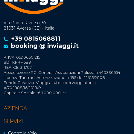
Via Paolo Riverso, 57
81031 Aversa (CE) - Italia
+39 0815068811
booking @ inviaggi.it
P. IVA: 05906601215
SDI: KRRH6B9
REA: CE-311707
Assicurazione RC: Generali Assicurazioni Polizza n.440336654
Licenza Turismo: Autorizzazione n. 195 del 12/05/2008
Fondo Garanzia: Viaggi a tutela dei viaggiatori n.
A/70.1888/16/2018/R
Capitale Sociale: € 1.000.000 i.v.
AZIENDA
SERVIZI
Controlla Volo