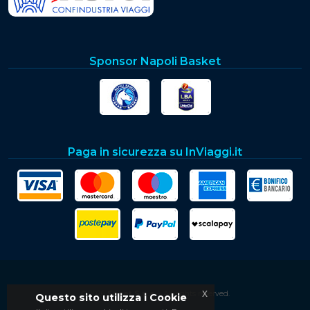
Sponsor Napoli Basket
Paga in sicurezza su InViaggi.it
x
© 2026
Soset S.p.a.
- All rights reserved.
Questo sito utilizza i Cookie