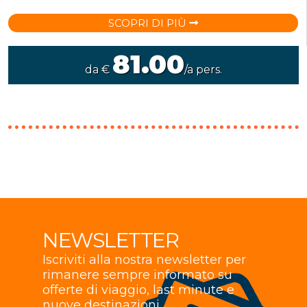
SCOPRI DI PIÙ
81.00
da €
/a pers.
NEWSLETTER
Iscriviti alla nostra newsletter per
rimanere sempre informato su
offerte di viaggio, last minute e
nuove destinazioni.