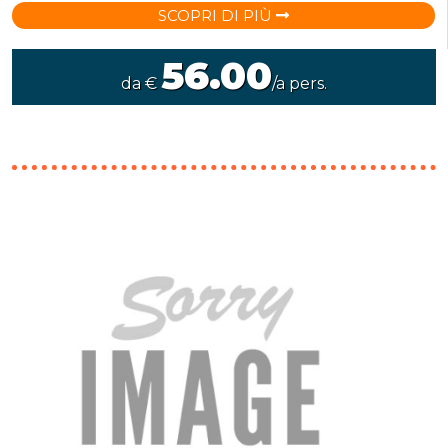
SCOPRI DI PIÙ
56.00
da €
/a pers.