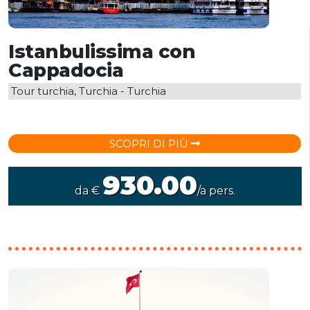
Istanbulissima con
Cappadocia
Tour turchia, Turchia - Turchia
SCOPRI DI PIÙ
930.00
da €
/a pers.