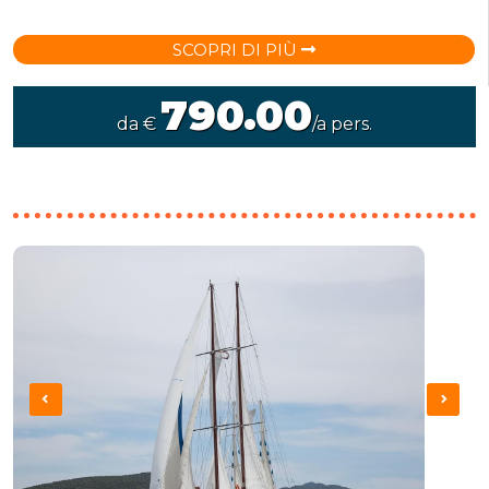
SCOPRI DI PIÙ
790.00
da €
/a pers.