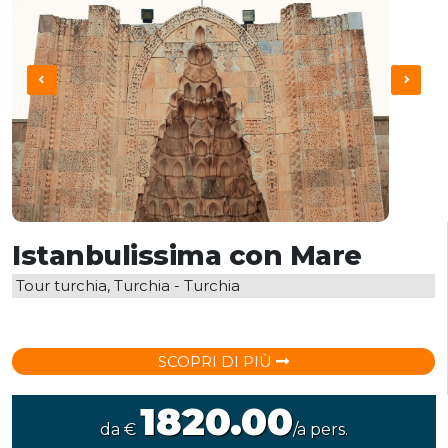
Istanbulissima con Mare
Tour turchia, Turchia - Turchia
SCOPRI DI PIÙ
1820.00
da €
/a pers.