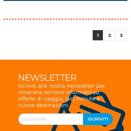
1
2
3
NEWSLETTER
Iscriviti alla nostra newsletter per
rimanere sempre informato su
offerte di viaggio, last minute e
nuove destinazioni.
ISCRIVITI