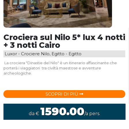
Crociera sul Nilo 5* lux 4 notti
+ 3 notti Cairo
Luxor - Crociere Nilo, Egitto - Egitto
La crociera "Dinastie del Nilo" è un itinerario affascinante che
porterà i viaggiatori tra civiltà maestose e avventure
archeologiche.
SCOPRI DI PIÙ
1590.00
da €
/a pers.