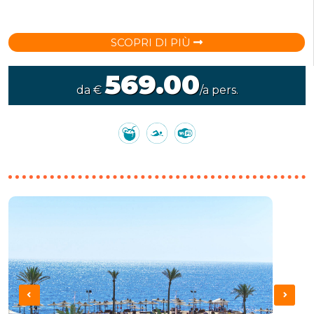
SCOPRI DI PIÙ
569.00
da €
/a pers.