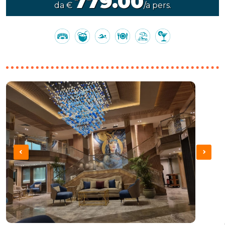
779.00
da €
/a pers.