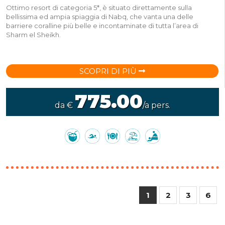
Ottimo resort di categoria 5*, è situato direttamente sulla
bellissima ed ampia spiaggia di Nabq, che vanta una delle
barriere coralline più belle e incontaminate di tutta l’area di
Sharm el Sheikh.
SCOPRI DI PIÙ
775.00
da €
/a pers.
1
2
3
6