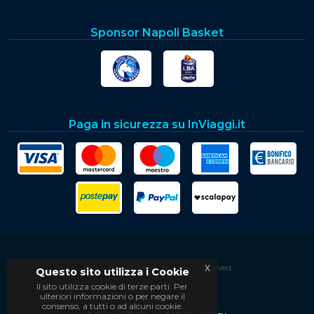
Sponsor Napoli Basket
Paga in sicurezza su InViaggi.it
x
© 2026
Soset S.p.a.
- All rights reserved.
Questo sito utilizza i Cookie
Il sito utilizza cookie di terze parti. Per
ulteriori informazioni o per negare il
consenso, a tutti o ad alcuni cookie.