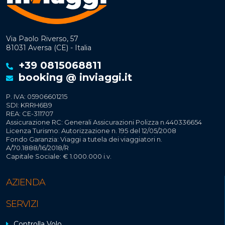
Via Paolo Riverso, 57
81031 Aversa (CE) - Italia
+39 0815068811
booking @ inviaggi.it
P. IVA: 05906601215
SDI: KRRH6B9
REA: CE-311707
Assicurazione RC: Generali Assicurazioni Polizza n.440336654
Licenza Turismo: Autorizzazione n. 195 del 12/05/2008
Fondo Garanzia: Viaggi a tutela dei viaggiatori n.
A/70.1888/16/2018/R
Capitale Sociale: € 1.000.000 i.v.
AZIENDA
SERVIZI
Controlla Volo