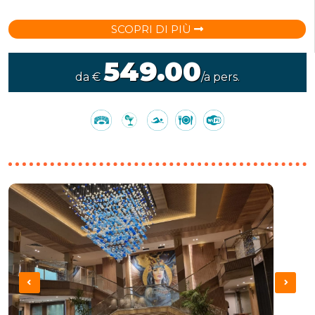
SCOPRI DI PIÙ
549.00
da €
/a pers.