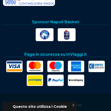
Sponsor Napoli Basket
Paga in sicurezza su InViaggi.it
x
© 2026
Soset S.p.a.
- All rights reserved.
Questo sito utilizza i Cookie