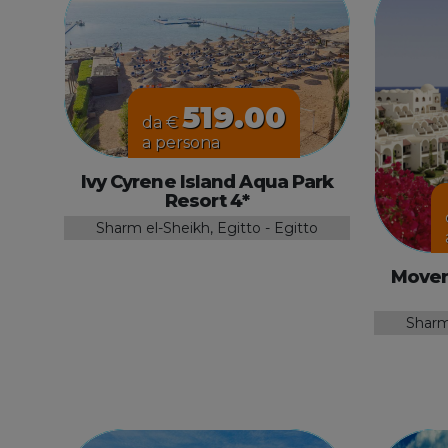
519.00
da €
a persona
Ivy Cyrene Island Aqua Park
Resort 4*
Sharm el-Sheikh, Egitto - Egitto
Moven
Sharm 