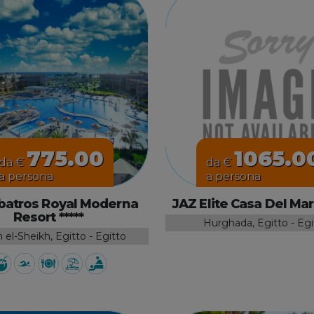
775.00
1065.0
da €
da €
a persona
a persona
lbatros Royal Moderna
JAZ Elite Casa Del Mar
Resort *****
Hurghada, Egitto - Egi
el-Sheikh, Egitto - Egitto