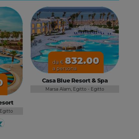
832.00
da €
a persona
0
Casa Blue Resort & Spa
Marsa Alam, Egitto - Egitto
esort
 Egitto