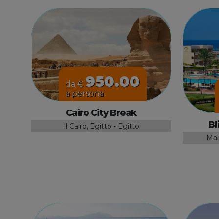
950.00
da €
a persona
Cairo City Break
Bl
Il Cairo, Egitto - Egitto
Mar