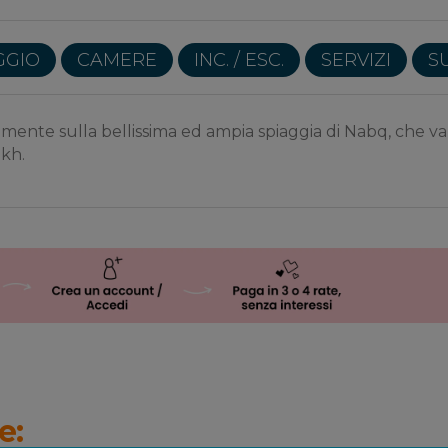
GGIO
CAMERE
INC. / ESC.
SERVIZI
S
tamente sulla bellissima ed ampia spiaggia di Nabq, che va
ikh.
e: