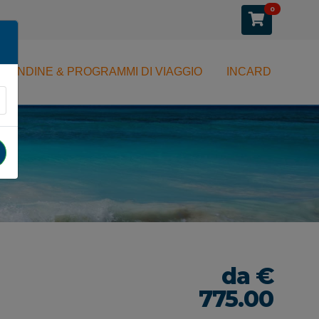
0
CANDINE & PROGRAMMI DI VIAGGIO
INCARD
da €
775.00