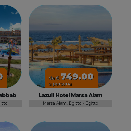
0
749.00
da €
a persona
Dabbab
Lazuli Hotel Marsa Alam
itto
Marsa Alam, Egitto - Egitto