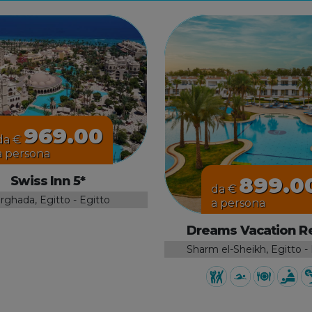
969.00
da €
a persona
899.0
Swiss Inn 5*
da €
rghada, Egitto - Egitto
a persona
Dreams Vacation R
Sharm el-Sheikh, Egitto -