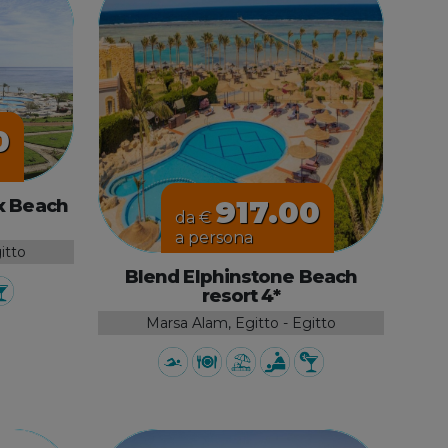
0
917.00
x Beach
da €
a persona
itto
Blend Elphinstone Beach
resort 4*
Marsa Alam, Egitto - Egitto