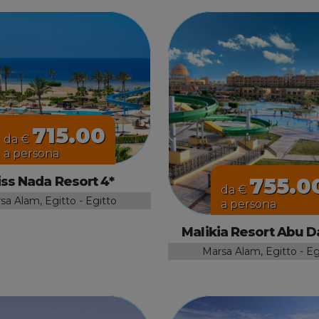
715.00
da €
a persona
755.0
iss Nada Resort 4*
da €
sa Alam, Egitto - Egitto
a persona
Malikia Resort Abu 
Marsa Alam, Egitto - Eg