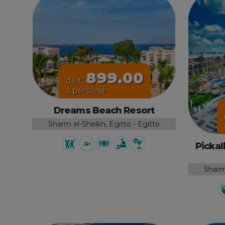
899.00
da €
a persona
Dreams Beach Resort
Sharm el-Sheikh, Egitto - Egitto
Picka
Sharm 