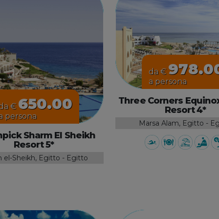
978.0
da €
a persona
650.00
Three Corners Equino
da €
Resort 4*
a persona
Marsa Alam, Egitto - Eg
pick Sharm El Sheikh
Resort 5*
el-Sheikh, Egitto - Egitto