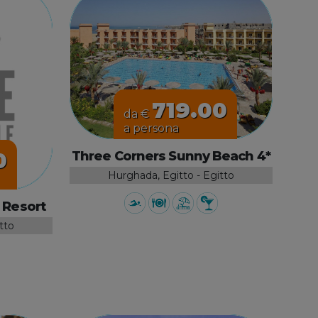
719.00
da €
a persona
0
Three Corners Sunny Beach 4*
Hurghada, Egitto - Egitto
 Resort
tto