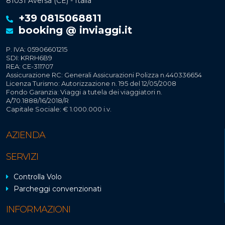
81031 Aversa (CE) - Italia
+39 0815068811
booking @ inviaggi.it
P. IVA: 05906601215
SDI: KRRH6B9
REA: CE-311707
Assicurazione RC: Generali Assicurazioni Polizza n.440336654
Licenza Turismo: Autorizzazione n. 195 del 12/05/2008
Fondo Garanzia: Viaggi a tutela dei viaggiatori n.
A/70.1888/16/2018/R
Capitale Sociale: € 1.000.000 i.v.
AZIENDA
SERVIZI
Controlla Volo
Parcheggi convenzionati
INFORMAZIONI