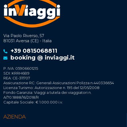
Via Paolo Riverso, 57
81031 Aversa (CE) - Italia
+39 0815068811
booking @ inviaggi.it
P. IVA: 05906601215
SDI: KRRH6B9
REA: CE-311707
Assicurazione RC: Generali Assicurazioni Polizza n.440336654
Licenza Turismo: Autorizzazione n. 195 del 12/05/2008
Fondo Garanzia: Viaggi a tutela dei viaggiatori n.
A/70.1888/16/2018/R
Capitale Sociale: € 1.000.000 i.v.
AZIENDA