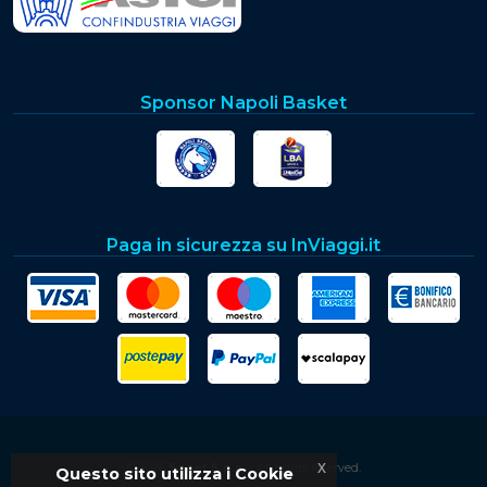
Sponsor Napoli Basket
Paga in sicurezza su InViaggi.it
x
© 2026
Soset S.p.a.
- All rights reserved.
Questo sito utilizza i Cookie