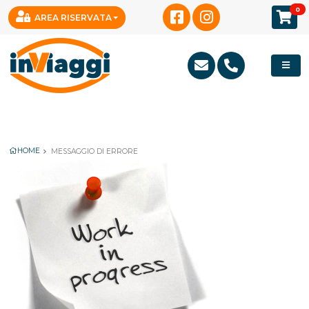
Notice
: Trying to access array offset on value of type null in
0
AREA RISERVATA
/var/www/clients/client1/web3/web/modules/Packages/publi
on line
54
HOME
MESSAGGIO DI ERRORE