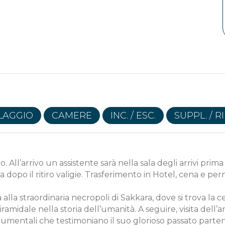
LLAGGIO
CAMERE
INC. / ESC.
SUPPL. / R
iro. All’arrivo un assistente sarà nella sala degli arrivi pri
a dopo il ritiro valigie. Trasferimento in Hotel, cena e p
alla straordinaria necropoli di Sakkara, dove si trova la c
ramidale nella storia dell’umanità. A seguire, visita dell
onumentali che testimoniano il suo glorioso passato parten