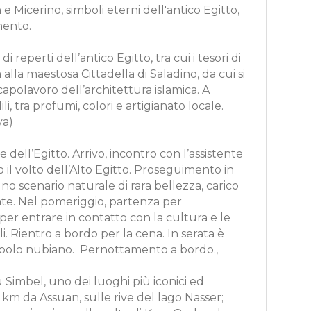
e Micerino, simboli eterni dell'antico Egitto,
mento.
reperti dell’antico Egitto, tra cui i tesori di
lla maestosa Cittadella di Saladino, da cui si
apolavoro dell’architettura islamica. A
 tra profumi, colori e artigianato locale.
va)
dell’Egitto. Arrivo, incontro con l’assistente
 il volto dell’Alto Egitto. Proseguimento in
no scenario naturale di rara bellezza, carico
vate. Nel pomeriggio, partenza per
per entrare in contatto con la cultura e le
ali. Rientro a bordo per la cena. In serata è
l popolo nubiano. Pernottamento a bordo.,
 Simbel, uno dei luoghi più iconici ed
 km da Assuan, sulle rive del lago Nasser;