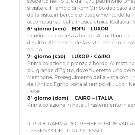
scoperto nel 1813, è dal 1979 patrimonio Unes
si visiterà il Tempio di Kom Ombo dedicato a due
della visita, imbarco e proseguimento della 
accompagnati dalla musica etnica (Galabia P
6° giorno (ven) EDFU - LUXOR
Pensione completa a bordo. Al mattino parten
d’Egitto. Al termine della visita, imbarco e i
bordo.
7° giorno (sab) LUXOR - CAIRO
Prima colazione e pranzo a bordo. Al mattino pa
più grande d’Egitto, dove fu eretto uno dei te
Memnone. Proseguimento della visita con il m
dell’Antico Egitto; visita al tempio di Luxor.
Hotel.
8° giorno (dom) CAIRO – ITALIA
Prima colazione in hotel. Trasferimento in aero
IL PROGRAMMA POTREBBE SUBIRE VARIAZ
L’ESSENZA DEL TOUR STESSO