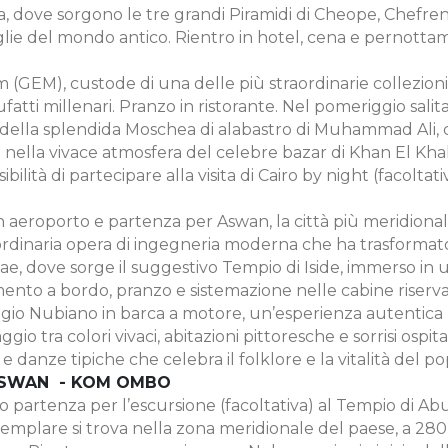
za, dove sorgono le tre grandi Piramidi di Cheope, Chefren 
glie del mondo antico. Rientro in hotel, cena e pernotta
GEM), custode di una delle più straordinarie collezioni di 
 millenari. Pranzo in ristorante. Nel pomeriggio salita a
 della splendida Moschea di alabastro di Muhammad Ali, c
ella vivace atmosfera del celebre bazar di Khan El Khalili,
lità di partecipare alla visita di Cairo by night (facoltati
 aeroporto e partenza per Aswan, la città più meridionale 
aordinaria opera di ingegneria moderna che ha trasformato
ae, dove sorge il suggestivo Tempio di Iside, immerso in u
rimento a bordo, pranzo e sistemazione nelle cabine riser
laggio Nubiano in barca a motore, un’esperienza autentica 
gio tra colori vivaci, abitazioni pittoresche e sorrisi ospit
 e danze tipiche che celebra il folklore e la vitalità de
- ASWAN - KOM OMBO
partenza per l’escursione (facoltativa) al Tempio di Abu
 templare si trova nella zona meridionale del paese, a 280