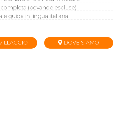
 completa (bevande escluse)
 e guida in lingua italiana
VILLAGGIO
DOVE SIAMO