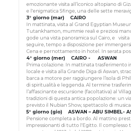
emozionante visita all’iconico altopiano di Gi
e l'enigmatica Sfinge, una delle sette meravi
3° giorno (mar) CAIRO
In mattinata, visita al Grand Egyptian Museum (
Tutankhamon, mummie reali e preziosi manufatti
gode una vista panoramica sul Cairo, e visita
seguire, tempo a disposizione per immergersi n
Cena e pernottamento in hotel. In serata possibi
4° giorno (mer) CAIRO - ASWAN
Prima colazione. In mattinata trasferimento in
locale e visita alla Grande Diga di Aswan, str
barca a motore per raggiungere l’isola di Phil
di spiritualità e leggenda. Al termine trasfe
l’affascinante escursione (facoltativa) al Vil
tradizioni di questa antica popolazione: un viag
previsto il Nubian Show, spettacolo di musica
5° giorno (gio) ASWAN – ABU SIMBEL
Pensione completa a bordo. Al mattino presto 
impressionanti di tutto l'Egitto. Il complesso