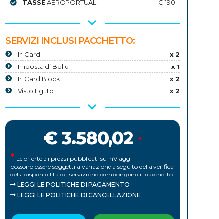
TASSE
AEROPORTUALI
€ 190
SERVIZI INCLUSI PACCHETTO:
In Card
x 2
Imposta di Bollo
x 1
In Card Block
x 2
Visto Egitto
x 2
€ 3.580,02
*
*
Le offerte e i prezzi pubblicati su InViaggi
possono essere soggetti a variazione a seguito della verifica
della disponibilità dei servizi che compongono il pacchetto.
LEGGI LE POLITICHE DI PAGAMENTO
LEGGI LE POLITICHE DI CANCELLAZIONE