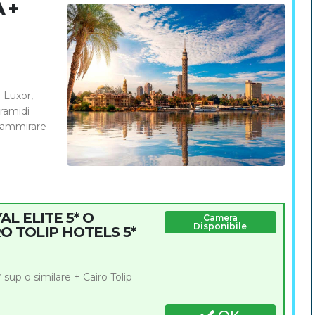
 +
e Luxor,
iramidi
e ammirare
L ELITE 5* O
Camera
Disponibile
RO TOLIP HOTELS 5*
sup o similare + Cairo Tolip