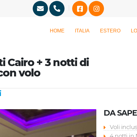
HOME
ITALIA
ESTERO
LO
i Cairo + 3 notti di
 con volo
i
DA SAPER
Voli inclus
4 notti in