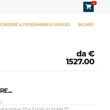
0
CANDINE & PROGRAMMI DI VIAGGIO
INCARD
da €
1527.00
E...
i
 Motonave 5* e 3 notti in hotel 5*