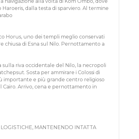
lla navigazione alla volta di Kom Ombo, dove
 Haroeris, dalla testa di sparviero. Al termine
 arabo
co Horus, uno dei templi meglio conservati
are chiusa di Esna sul Nilo. Pernottamento a
sulla riva occidentale del Nilo, la necropoli
atchepsut. Sosta per ammirare i Colossi di
iù importante e più grande centro religioso
il Cairo. Arrivo, cena e pernottamento in
 LOGISTICHE, MANTENENDO INTATTA