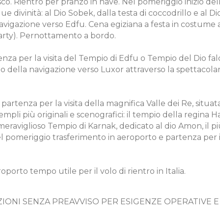
co. Rientro per pranzo in nave. Nel pomeriggio inizio de
 divinità: al Dio Sobek, dalla testa di coccodrillo e al Dio
navigazione verso Edfu. Cena egiziana a festa in costume
arty). Pernottamento a bordo.
za per la visita del Tempio di Edfu o Tempio del Dio fal
nizio della navigazione verso Luxor attraverso la spettacol
rtenza per la visita della magnifica Valle dei Re, situata 
mpli più originali e scenografici: il tempio della regina H
eraviglioso Tempio di Karnak, dedicato al dio Amon, il p
 Nel pomeriggio trasferimento in aeroporto e partenza per 
porto tempo utile per il volo di rientro in Italia.
IONI SENZA PREAVVISO PER ESIGENZE OPERATIVE E