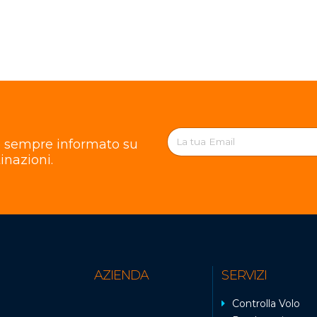
re sempre informato su
inazioni.
AZIENDA
SERVIZI
Controlla Volo