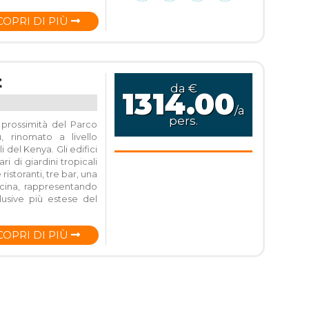
COPRI DI PIÙ
t
da €
1314.00
/a
pers.
prossimità del Parco
 rinomato a livello
i del Kenya. Gli edifici
ri di giardini tropicali
istoranti, tre bar, una
scina, rappresentando
clusive più estese del
COPRI DI PIÙ