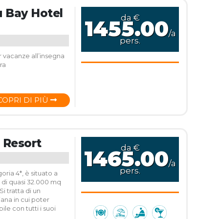
 Bay Hotel
da €
1455.00
/a
pers.
r vacanze all’insegna
ra
COPRI DI PIÙ
 Resort
da €
1465.00
/a
pers.
ria 4*, è situato a
 di quasi 32.000 mq
i tratta di un
iana in cui poter
le con tutti i suoi