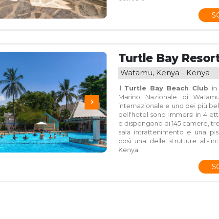
S
Turtle Bay Resor
Watamu, Kenya - Kenya
Il
Turtle Bay Beach Club
in 
Marino Nazionale di Watamu,
internazionale e uno dei più bell
dell'hotel sono immersi in 4 etta
e dispongono di 145 camere, tre r
sala intrattenimento e una pi
così una delle strutture all-in
Kenya.
S