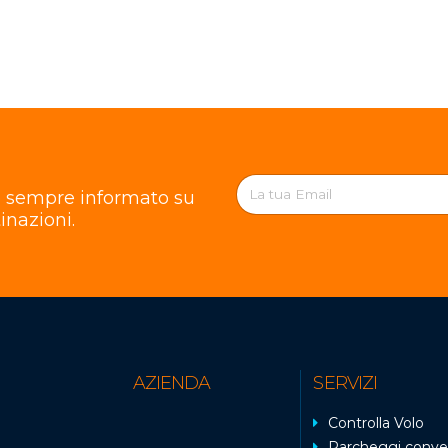
re sempre informato su
inazioni.
AZIENDA
SERVIZI
Controlla Volo
Parcheggi conve