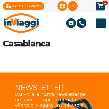
0
AREA RISERVATA
Casablanca
NEWSLETTER
Iscriviti alla nostra newsletter per
rimanere sempre informato su
offerte di viaggio, last minute e