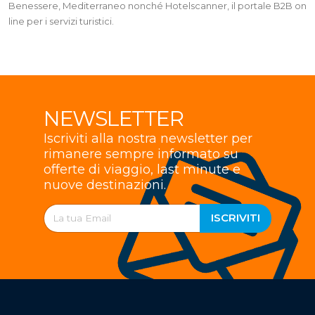
Benessere, Mediterraneo nonché Hotelscanner, il portale B2B on
line per i servizi turistici.
NEWSLETTER
Iscriviti alla nostra newsletter per
rimanere sempre informato su
offerte di viaggio, last minute e
nuove destinazioni.
ISCRIVITI