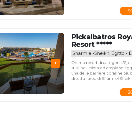
S
Pickalbatros Ro
Resort *****
Sharm el-Sheikh, Egitto - E
Ottimo resort di categoria 5*, è
sulla bellissima ed ampia spiagg
una delle barriere coralline più
di tutta l’area di Sharm el Sheikh
S