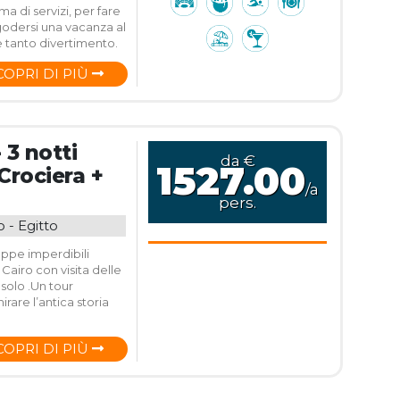
a di servizi, per fare
godersi una vacanza al
e tanto divertimento.
COPRI DI PIÙ
 3 notti
da €
1527.00
 Crociera +
/a
pers.
o - Egitto
tappe imperdibili
Cairo con visita delle
solo .Un tour
irare l’antica storia
COPRI DI PIÙ