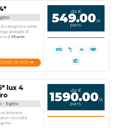
4*
da €
549.00
gitto
/a
pers.
di categoria 4 stelle
unga spiaggia di
nica di
Sharm
COPRI DI PIÙ
5* lux 4
da €
1590.00
iro
/a
o - Egitto
pers.
un itinerario
tori tra civiltà
giche.