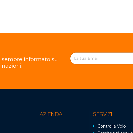
re sempre informato su
inazioni.
AZIENDA
SERVIZI
Controlla Volo