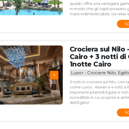
quadri, offre una variegata gamm
in modo che gli ospiti possano 
mare indimenticabile, tra relax 
S
Crociera sul Nilo -
Cairo + 3 notti di
1notte Cairo
Luxor - Crociere Nilo, Egitt
3 notti in crociera sul Nilo, con 
come Luxor, Aswan e 4 notti a Il 
imponenti piramidi Egizie e non 
incredibile in cui scoprire e amm
dell’Egitto!
S