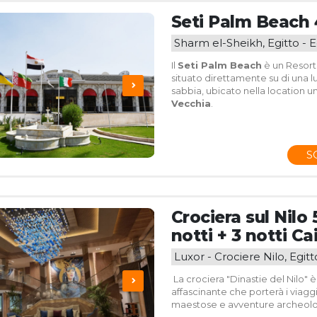
Seti Palm Beach 
Sharm el-Sheikh, Egitto - E
Il
Seti Palm Beach
è un Resort 
situato direttamente su di una l
sabbia, ubicato nella location u
Vecchia
.
S
Crociera sul Nilo 
notti + 3 notti Ca
Luxor - Crociere Nilo, Egitt
La crociera "Dinastie del Nilo" è 
affascinante che porterà i viaggia
maestose e avventure archeolo