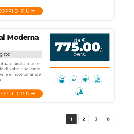
COPRI DI PIÙ
yal Moderna
da €
775.00
/a
gitto
pers.
 situato direttamente
ia di Nabq, che vanta
 belle e incontaminate
.
COPRI DI PIÙ
1
2
3
6