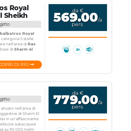
ros Royal
da €
569.00
l Sheikh
/a
gitto
pers.
ckalbatros Royal
 categoria 5 stelle
re nell'area di
Ras
 baie di
Sharm el
COPRI DI PIÙ
da €
779.00
gitto
/a
pers.
 situato nell’area di
uggestive di Sharm El
ax in un’affascinante
 bellezze subacquee
sa su 110.000 metri