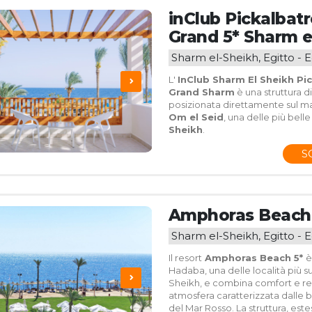
inClub Pickalbat
Grand 5* Sharm e
Sharm el-Sheikh, Egitto - E
L'
InClub Sharm El Sheikh Pi
Grand Sharm
è una struttura di
posizionata direttamente sul ma
Om el Seid
, una delle più belle
Sheikh
.
S
Amphoras Beach
Sharm el-Sheikh, Egitto - E
Il resort
Amphoras Beach 5*
è
Hadaba, una delle località più s
Sheikh, e combina comfort e rel
atmosfera caratterizzata dalle
del Mar Rosso. La struttura, este