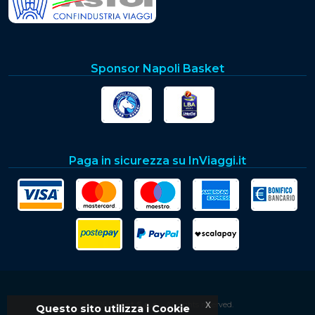
Sponsor Napoli Basket
Paga in sicurezza su InViaggi.it
x
© 2026
Soset S.p.a.
- All rights reserved.
Questo sito utilizza i Cookie