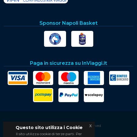
Sponsor Napoli Basket
Paga in sicurezza su InViaggi.it
x
© 2026
Soset S.p.a.
- All rights reserved.
Questo sito utilizza i Cookie
Il sito utilizza cookie di terze parti. Per