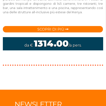
giardini tropicali e dispongono di 145 camere, tre ristoranti, tre
bar, una sala intrattenimento e una piscina, rappresentando così
una delle strutture all-inclusive più estese del Kenya.
SCOPRI DI PIÙ
1314.00
da €
/a pers.
NEWSLETTER