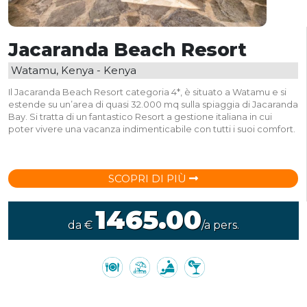
Jacaranda Beach Resort
Watamu, Kenya - Kenya
Il Jacaranda Beach Resort categoria 4*, è situato a Watamu e si
estende su un’area di quasi 32.000 mq sulla spiaggia di Jacaranda
Bay. Si tratta di un fantastico Resort a gestione italiana in cui
poter vivere una vacanza indimenticabile con tutti i suoi comfort.
SCOPRI DI PIÙ
1465.00
da €
/a pers.