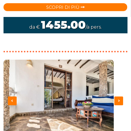
SCOPRI DI PIÙ
1455.00
da €
/a pers.