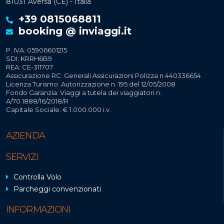
81031 Aversa (CE) - Italia
+39 0815068811
booking @ inviaggi.it
P. IVA: 05906601215
SDI: KRRH6B9
REA: CE-311707
Assicurazione RC: Generali Assicurazioni Polizza n.440336654
Licenza Turismo: Autorizzazione n. 195 del 12/05/2008
Fondo Garanzia: Viaggi a tutela dei viaggiatori n.
A/70.1888/16/2018/R
Capitale Sociale: € 1.000.000 i.v.
AZIENDA
SERVIZI
Controlla Volo
Parcheggi convenzionati
INFORMAZIONI