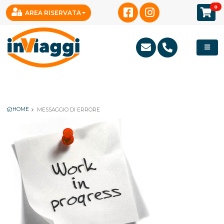
Notice
: Trying to access array offset on value of type null in
0
AREA RISERVATA
/var/www/clients/client1/web3/web/modules/Packages/publi
on line
54
HOME
MESSAGGIO DI ERRORE