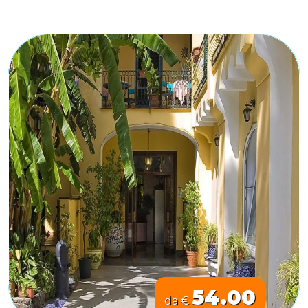
54.00
da €