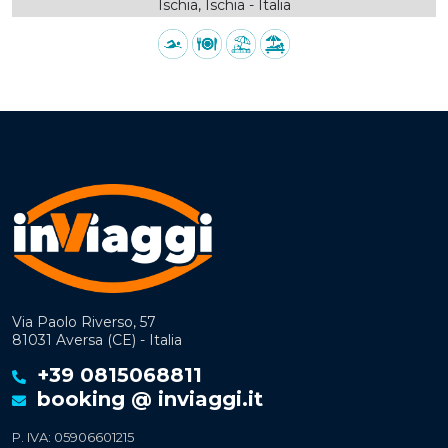
Ischia, Ischia - Italia
Via Paolo Riverso, 57
81031 Aversa (CE) - Italia
+39 0815068811
booking @ inviaggi.it
P. IVA: 05906601215