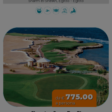
Sharm el-Sheikh, Egitto - Egitto
775.00
da €
a persona