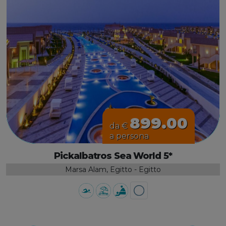
899.00
da €
a persona
Pickalbatros Sea World 5*
Marsa Alam, Egitto - Egitto