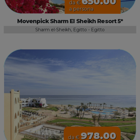
650.00
da €
a persona
Movenpick Sharm El Sheikh Resort 5*
Sharm el-Sheikh, Egitto - Egitto
978.00
da €