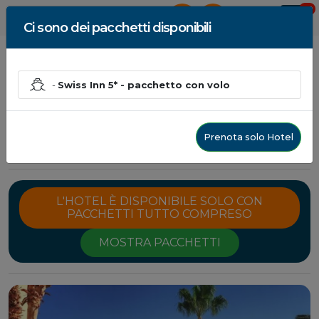
0
AREA RISERVATA
Ci sono dei pacchetti disponibili
-
Swiss Inn 5* - pacchetto con volo
Swiss Inn 5*
Hurghada, Egitto - Egitto
Prenota solo Hotel
da € 969.00
L'HOTEL È DISPONIBILE SOLO CON
PACCHETTI TUTTO COMPRESO
MOSTRA PACCHETTI