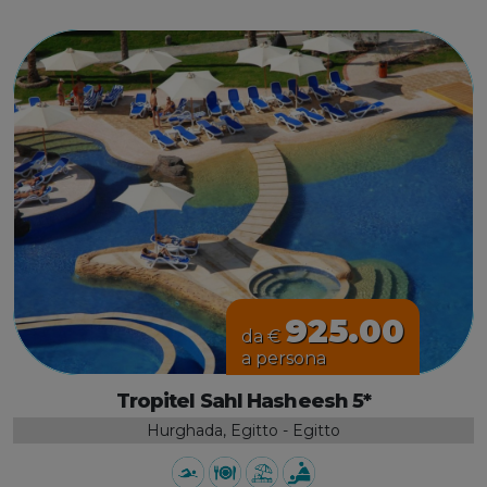
925.00
da €
a persona
Tropitel Sahl Hasheesh 5*
Hurghada, Egitto - Egitto