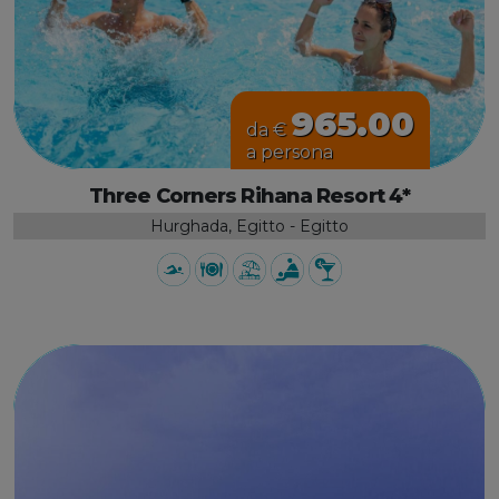
965.00
da €
a persona
Three Corners Rihana Resort 4*
Hurghada, Egitto - Egitto