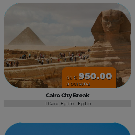
950.00
da €
a persona
Cairo City Break
Il Cairo, Egitto - Egitto