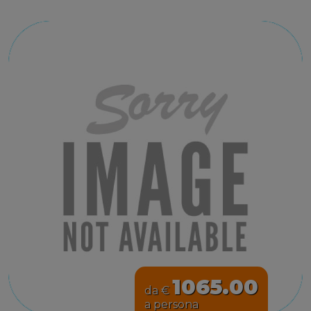
1065.00
da €
a persona