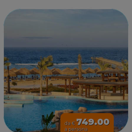
749.00
da €
a persona