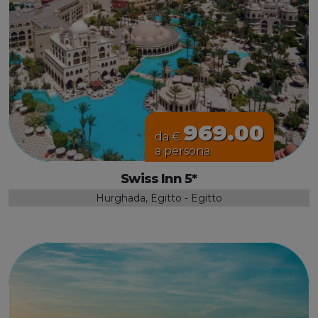
969.00
da €
a persona
Swiss Inn 5*
Hurghada, Egitto - Egitto