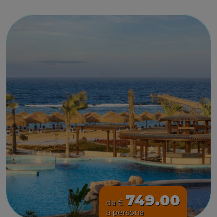
749.00
da €
a persona