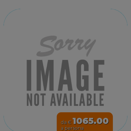
1065.00
da €
a persona