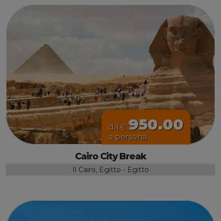
950.00
da €
a persona
Cairo City Break
Il Cairo, Egitto - Egitto