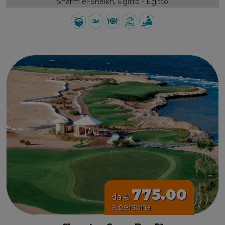
Sharm el-Sheikh, Egitto - Egitto
775.00
da €
a persona