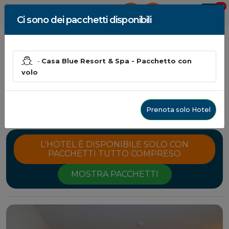
0
AREA RISERVATA
Ci sono dei pacchetti disponibili
-
Casa Blue Resort & Spa - Pacchetto con
volo
Casa Blue Resort & Spa
Marsa Alam, Egitto - Egitto
da € 832.00
Prenota solo Hotel
L'HOTEL È DISPONIBILE SOLO CON
PACCHETTI TUTTO COMPRESO
MOSTRA PACCHETTI