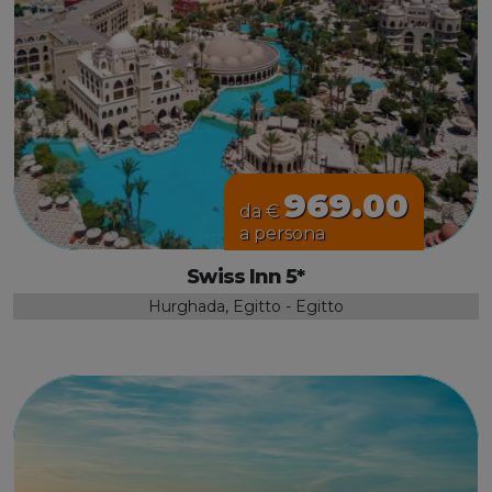
969.00
da €
a persona
Swiss Inn 5*
Hurghada, Egitto - Egitto