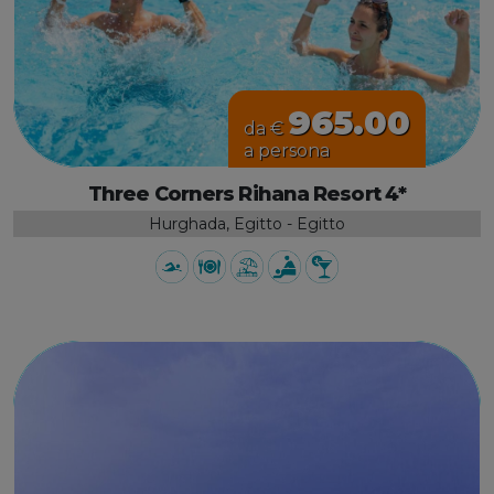
965.00
da €
a persona
Three Corners Rihana Resort 4*
Hurghada, Egitto - Egitto