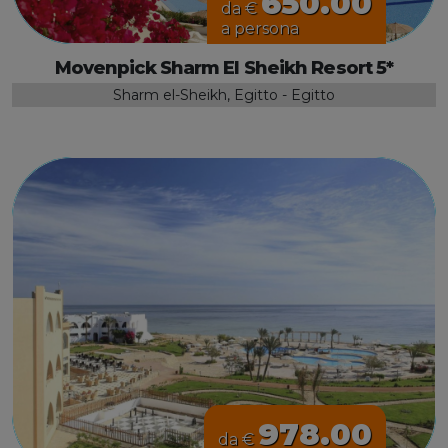
650.00
da €
a persona
Movenpick Sharm El Sheikh Resort 5*
Sharm el-Sheikh, Egitto - Egitto
978.00
da €