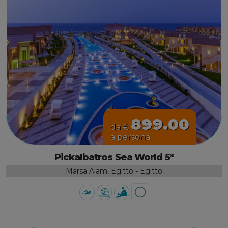
899.00
da €
a persona
Pickalbatros Sea World 5*
Marsa Alam, Egitto - Egitto