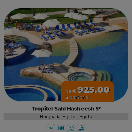
925.00
da €
a persona
Tropitel Sahl Hasheesh 5*
Hurghada, Egitto - Egitto