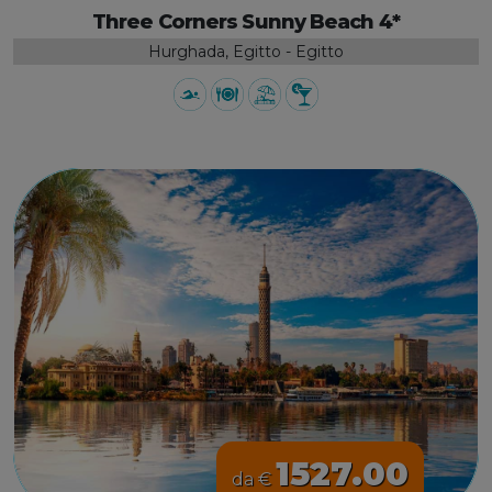
Three Corners Sunny Beach 4*
Hurghada, Egitto - Egitto
1527.00
da €