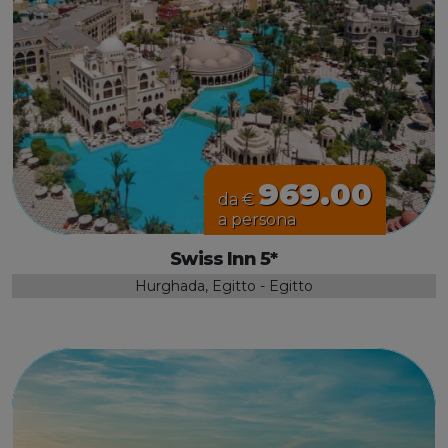
969.00
da €
a persona
Swiss Inn 5*
Hurghada, Egitto - Egitto