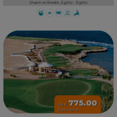
Sharm el-Sheikh, Egitto - Egitto
775.00
da €
a persona