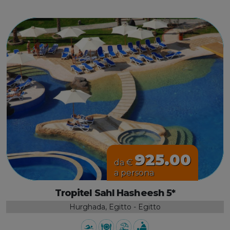
925.00
da €
a persona
Tropitel Sahl Hasheesh 5*
Hurghada, Egitto - Egitto