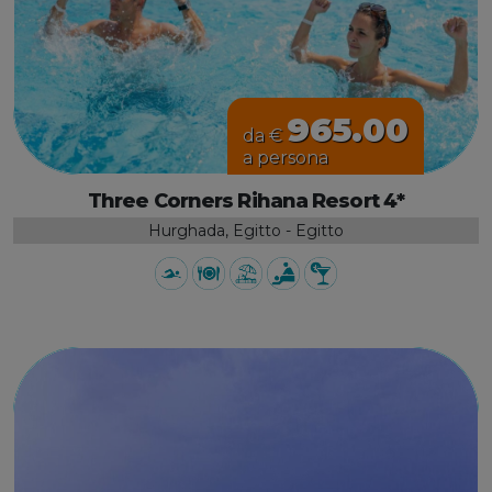
965.00
da €
a persona
Three Corners Rihana Resort 4*
Hurghada, Egitto - Egitto