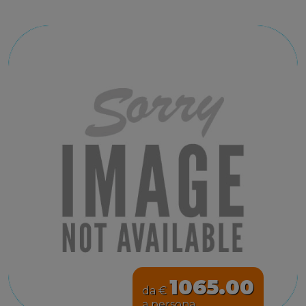
1065.00
da €
a persona