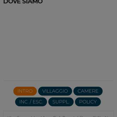
DOVE SIAMO
INTRO
VILLAGGIO
CAMERE
INC. / ESC.
SUPPL.
POLICY