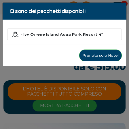
0
AREA RISERVATA
Ci sono dei pacchetti disponibili
-
Ivy Cyrene Island Aqua Park Resort 4*
Ivy Cyrene Island Aqua
Park Resort 4*
Prenota solo Hotel
Sharm el-Sheikh, Egitto - Egitto
da € 519.00
L'HOTEL È DISPONIBILE SOLO CON
PACCHETTI TUTTO COMPRESO
MOSTRA PACCHETTI