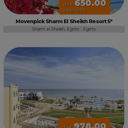
650.00
da €
a persona
Movenpick Sharm El Sheikh Resort 5*
Sharm el-Sheikh, Egitto - Egitto
978.00
da €