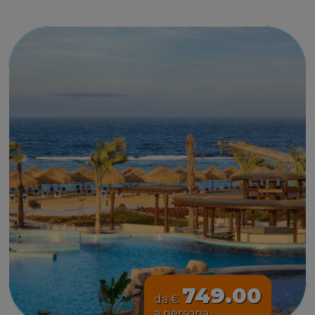
749.00
da €
a persona