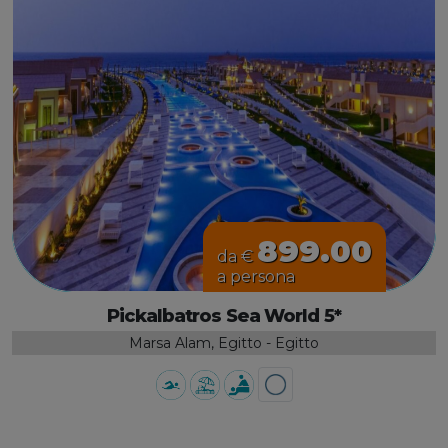
899.00
da €
a persona
Pickalbatros Sea World 5*
Marsa Alam, Egitto - Egitto