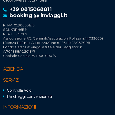
81031 Aversa (CE) - Italia
+39 0815068811
booking @ inviaggi.it
P. IVA: 05906601215
SDI: KRRH6B9
REA: CE-311707
Assicurazione RC: Generali Assicurazioni Polizza n.440336654
Licenza Turismo: Autorizzazione n. 195 del 12/05/2008
Fondo Garanzia: Viaggi a tutela dei viaggiatori n.
A/70.1888/16/2018/R
Capitale Sociale: € 1.000.000 i.v.
AZIENDA
SERVIZI
Controlla Volo
Parcheggi convenzionati
INFORMAZIONI