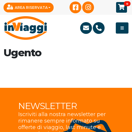
0
AREA RISERVATA
Ugento
NEWSLETTER
Iscriviti alla nostra newsletter per
rimanere sempre informato su
offerte di viaggio, last minute e